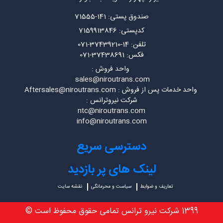
صندوق پستی: 141-71555
کدپستی: 7159913846
تلفن: 14-37439210-071
فکس: 37438691-071
واحد فروش :
sales@niroutrans.com
واحد خدمات پس از فروش : Aftersales@niroutrans.com
شرکت نیروترانس :
ntc@niroutrans.com
info@niroutrans.com
دسترسی سریع
لینک های پر بازدید
تعاریف و ضوابط
سیاست و محرمانگی
نقشه سایت
1399 شرکت نیرو ترانس تمامی حقوق محفوظ است ©