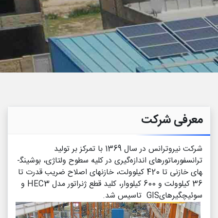
 ما
معرفی شرکت
شرکت نیروترانس در سال 1369 با تمرکز بر تولید
ترانسفورماتورهای اندازه­‌گیری در کلیه سطوح ولتاژی، بوشینگ­
های خازنی تا 420 کیلوولت، خازن­های اصلاح ضریب قدرت تا
36 کیلوولت و 600 کیلووار، کلید قطع ژنراتور مدل HEC3 و
سوئیچگیرهایGIS تاسیس شد.