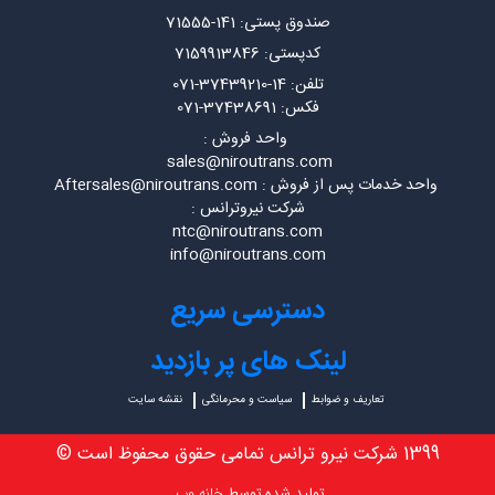
صندوق پستی: 141-71555
کدپستی: 7159913846
تلفن: 14-37439210-071
فکس: 37438691-071
واحد فروش :
sales@niroutrans.com
واحد خدمات پس از فروش : Aftersales@niroutrans.com
شرکت نیروترانس :
ntc@niroutrans.com
info@niroutrans.com
دسترسی سریع
لینک های پر بازدید
تعاریف و ضوابط
سیاست و محرمانگی
نقشه سایت
1399 شرکت نیرو ترانس تمامی حقوق محفوظ است ©
تولید شده توسط
خانه وب
.