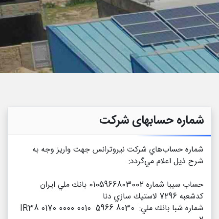
 ما
شماره حسابهای شرکت
شماره حساب
هاي شركت نيروترانس جهت واريز وجه به
شرح ذيل اعلام مي
گردد:
حساب سيبا شماره 0105966803002 بانك ملي ايران
كدشعبه 7296 لاستيك سازي دنا
شماره شبا بانك ملي:
IR38 0170 0000 0010 5966 8030