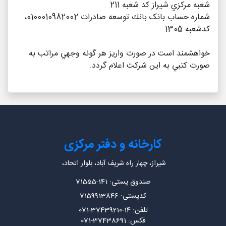
شعبه مركزي شيراز كد شعبه 211
شماره حساب بانک بانك توسعه صادرات 0100010982002،
کدشعبه 1305
خواهشمند است در صورت واريز هر گونه وجهي مراتب به
صورت كتبي به اين شركت اعلام گردد.
کارخانه و دفتر مرکزی
شیراز، چهار راه شریف آباد، بلوار اتحاد،
صندوق پستی: 141-71555
کدپستی: 7159913846
تلفن: 14-37439210-071
فکس: 37438691-071