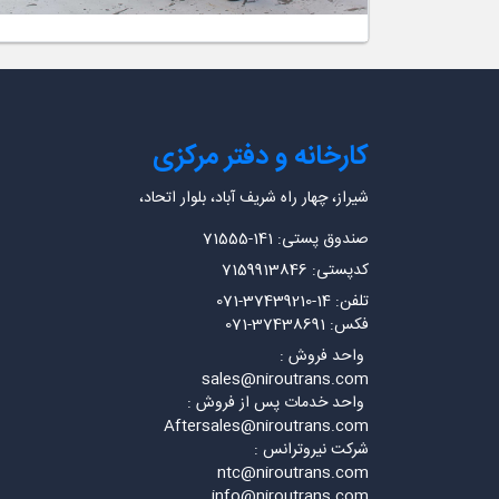
کارخانه و دفتر مرکزی
شیراز، چهار راه شریف آباد، بلوار اتحاد،
صندوق پستی: 141-71555
کدپستی: 7159913846
تلفن: 14-37439210-071
فکس: 37438691-071
واحد فروش :
sales@niroutrans.com
واحد خدمات پس از فروش :
Aftersales@niroutrans.com
شرکت نیروترانس :
ntc@niroutrans.com
info@niroutrans.com