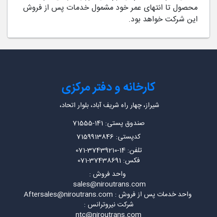
محصول تا انتهای عمر خود مشمول خدمات پس از فروش
این شرکت خواهد بود.
کارخانه و دفتر مرکزی
شیراز، چهار راه شریف آباد، بلوار اتحاد،
صندوق پستی: 141-71555
کدپستی: 7159913846
تلفن: 14-37439210-071
فکس: 37438691-071
واحد فروش :
sales@niroutrans.com
واحد خدمات پس از فروش : Aftersales@niroutrans.com
شرکت نیروترانس :
ntc@niroutrans.com