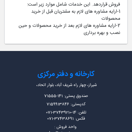
فروش قراردهد. این خدمات شامل موارد زیر است:
1-ارایه مشاوره های لازم به مشتریان قبل از خرید
محصولات
2-ارایه مشاوره های لازم بعد از خرید محصولات و حین
نصب و بهره برداری
کارخانه و دفتر مرکزی
شیراز، چهار راه شریف آباد، بلوار اتحاد،
صندوق پستی: 141-71555
کدپستی: 7159913846
تلفن: 14-37439210-071
فکس: 37438691-071
واحد فروش :