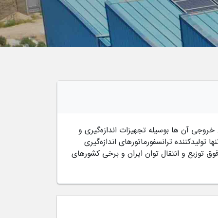
. خروجی آن ها بوسیله تجهیزات اندازه‌گیری و
از ولتاژهای فشار قوی نیز ایزوله هستند. شرکت نیروترانس، که از سال 1374 به عنوان تنها تولیدکننده ترانسفورماتورهای اندازه‌گیری
 فوق توزیع و انتقال توان ایران و برخی کشورهای